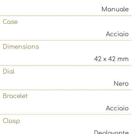
Manuale
Case
Acciaio
Dimensions
❮
❯
42 x 42 mm
Dial
Nero
Bracelet
Acciaio
Clasp
Deployante